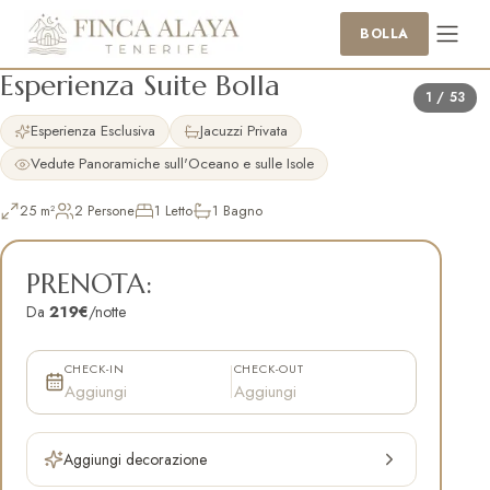
BOLLA
Esperienza Suite Bolla
1
/
53
Esperienza Esclusiva
Jacuzzi Privata
Vedute Panoramiche sull'Oceano e sulle Isole
25 m²
2 Persone
1 Letto
1 Bagno
PRENOTA:
Da
219
€
/
notte
CHECK-IN
CHECK-OUT
Aggiungi
Aggiungi
Aggiungi decorazione