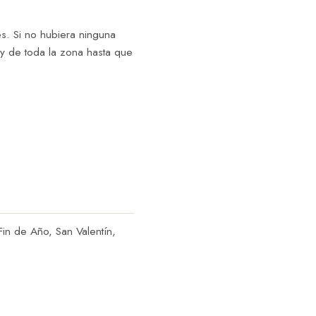
con cocinas individua
habitación, además 
es. Si no hubiera ninguna
expendedoras y un pe
a y de toda la zona hasta que
de desayuno con café
bollería, más que sufi
complementar la expe
Poco más que añadir: 
muchísima privacidad
cuidado, con trato a
propuesta distinta p
algo especial en la isl
Las fotos hablan por sí
in de Año, San Valentín,