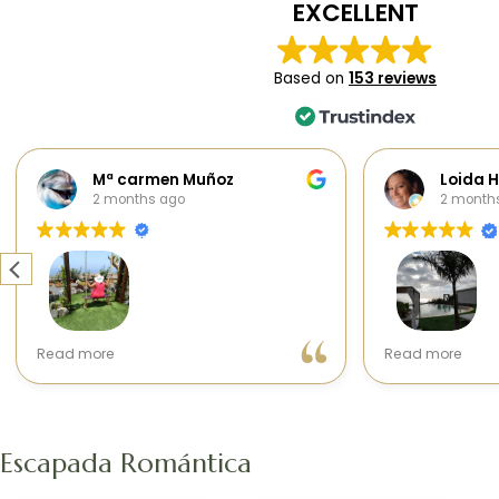
EXCELLENT
Based on
153 reviews
Mª carmen Muñoz
L
2 months ago
2
Escapada Romántica
He disfrutado de una noche en la
Nuestra 