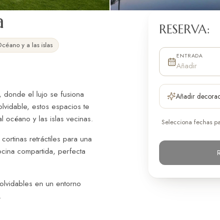
a
RESERVA:
céano y a las islas
ENTRADA
Añadir
 donde el lujo se fusiona
Añadir decora
lvidable, estos espacios te
l océano y las islas vecinas.
Selecciona fechas par
ortinas retráctiles para una
ocina compartida, perfecta
olvidables en un entorno
.