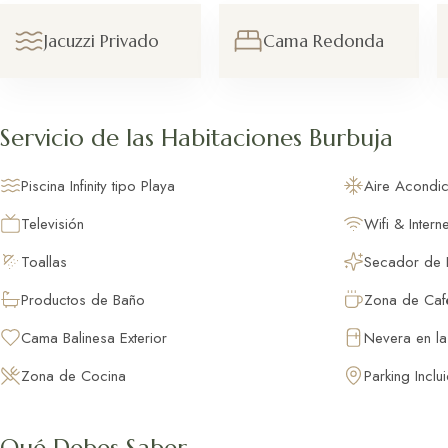
Read more
Read mo
finca alaya, es un sitio espectacular,
fantástic
limpio, bonito y tranquilo la atención
cuidado 
Jacuzzi Privado
Cama Redonda
fue muy buena, disfrutamos mucho
las plan
las instalaciones , está todo muy
parcela
bien, para mí humilde opinión un 10,
comunes
volveremos pronto, muchas gracias
tienen t
Servicio de las Habitaciones Burbuja
Buenísim
pasar un
Piscina Infinity tipo Playa
Aire Acondi
Televisión
Wifi & Interne
Toallas
Secador de 
Productos de Baño
Zona de Caf
Cama Balinesa Exterior
Nevera en la
Zona de Cocina
Parking Inclu
Qué Debes Saber