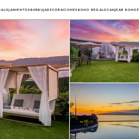
O
ALOJAMIENTOS
BURBUJA
DECORACIONES
BONO REGALO
CANJEAR BONO