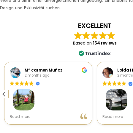
Weite und Stil in einer unvergleichlichen Umgebung. Ein Erlebnis fü
Design und Exklusivität suchen.
EXCELLENT
Based on
154 reviews
Mª carmen Muñoz
L
2 months ago
2