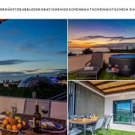
ERKÜNFTE
BUBBLE
DEKORATIONEN
GESCHENKGUTSCHEIN
GUTSCHEIN EI