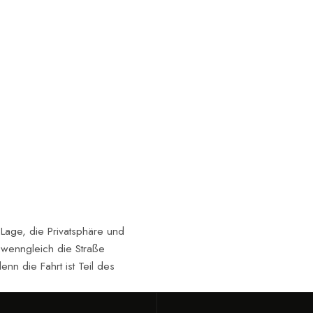
Aunque insisten en q
de servicio de comid
una zona común muy 
con cocinas individua
habitación, además 
expendedoras y un pe
de desayuno con café
bollería, más que sufi
complementar la expe
Poco más que añadir: 
muchísima privacidad
cuidado, con trato a
propuesta distinta p
algo especial en la isl
 Lage, die Privatsphäre und
t, wenngleich die Straße
Las fotos hablan por sí
nn die Fahrt ist Teil des