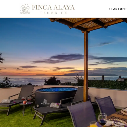
START
UNT