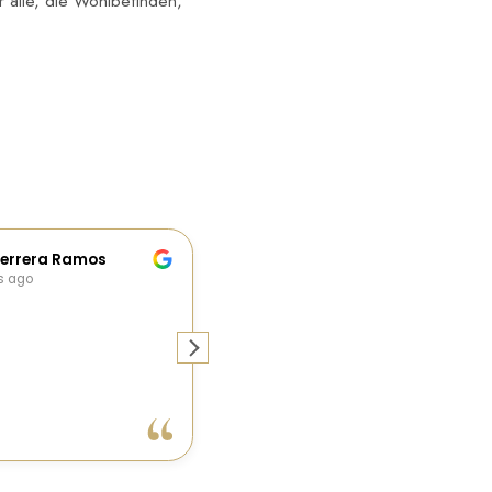
r alle, die Wohlbefinden,
oida Herrera Ramos
Javier Novella
 months ago
4 months ago